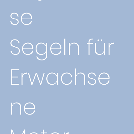
se
Segeln für
Erwachse
ne