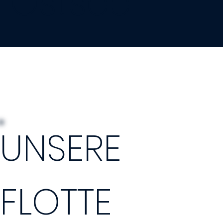
Ostsee
UNSERE
FLOTTE