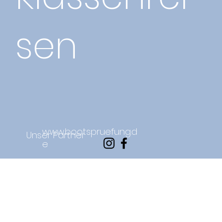
sen
www.bootspruefung.d
Unser Partner
e