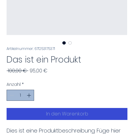
Artikelnummer: 671253175371
Das ist ein Produkt
Standardpreis
Sale-
 100,00 € 
95,00 €
Preis
Anzahl
*
In den Warenkorb
Dies ist eine Produktbeschreibung. Füge hier 