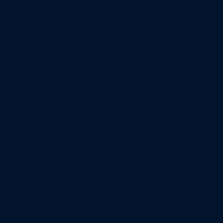
SEGELSCHULE
BENNEWITZ
Heiligenhaf
n an der