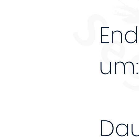
End
um:
Dau