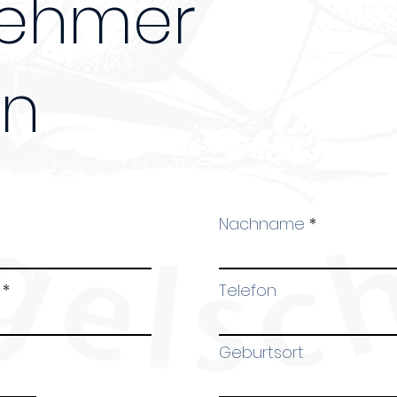
nehmer
en
erer Personen, bitte das Formular für jeden Teilne
Nachname
Telefon
Geburtsort