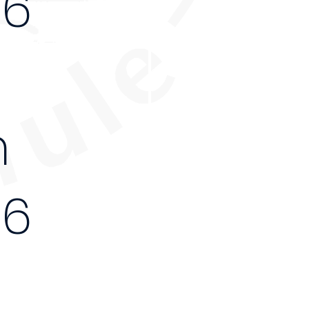
26
m
26