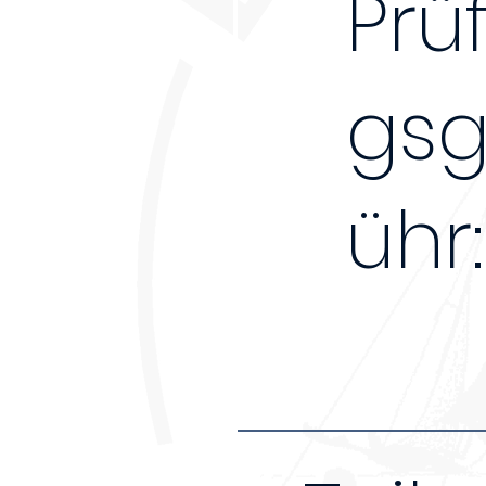
Prü
gs
ühr: