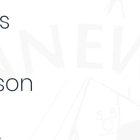
s
250€
son