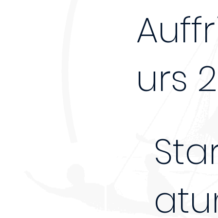
Auff
urs 
Sta
atu