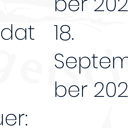
ber 20
dat
18.
Septe
ber 20
er:
5Tage