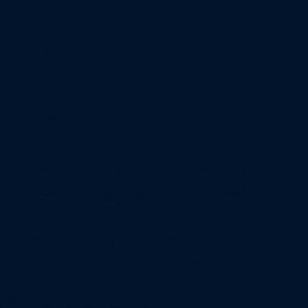
EGELSCHULE
ENNEWITZ
Heiligenhaf
en an der