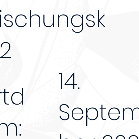
rischungsk
22
14.
rtd
Septe
m: