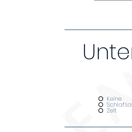
Unte
Da wir nur über beg
ganztägigen Kursen 
Unterkunft
*
Keine
Schlafsa
Zelt