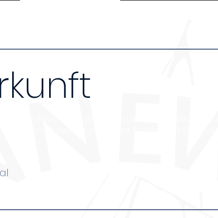
rkunft
renzten Platz verfügen bieten wir die Unterkunft nu
teilnehmen. Kosten pro Nacht (Schlafsaal 12€, Zelt
al