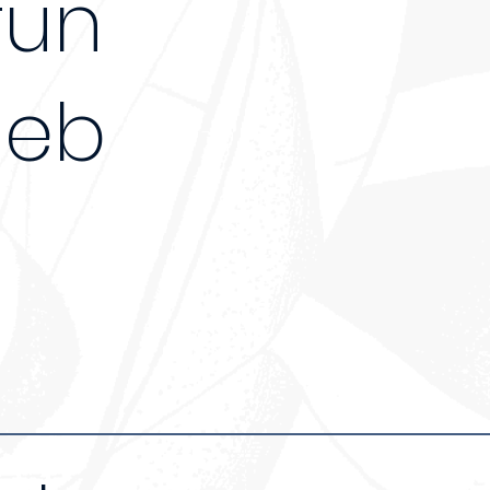
fun
geb
-