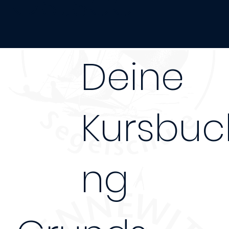
Ostsee
Deine
Kursbuc
ng