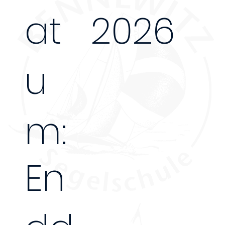
at
2026
u
m:
En