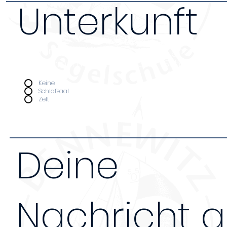
Unterkunft
Da wir nur über begrenzten Platz verfügen bi
Unterkunft nur Leuten an, die an ganztägige
teilnehmen. Kosten pro Nacht (Schlafsaal 12€,
Unterkunft
*
Keine
Schlafsaal
Zelt
Deine
Nachricht 