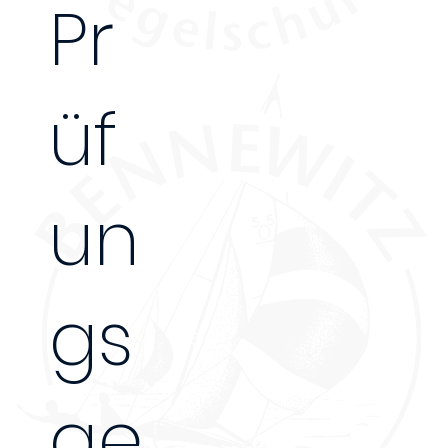
Pr
üf
un
gs
45 €
ge