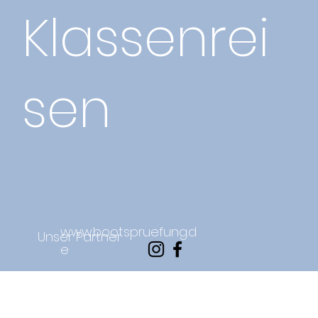
Klassenrei
sen
www.bootspruefung.d
Unser Partner
e