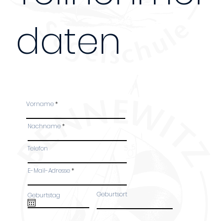
daten
Bei Anmeldung mehrerer Personen, bitte das Fo
Teilnehmer ausfüllen. Danke!
Vorname
Nachname
Telefon
45 €
E-Mail-Adresse
Geburtsort
Geburtstag