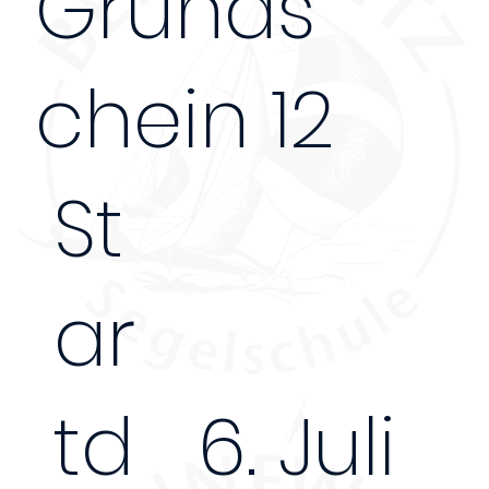
Grunds
chein 12
St
ar
td
6. Juli