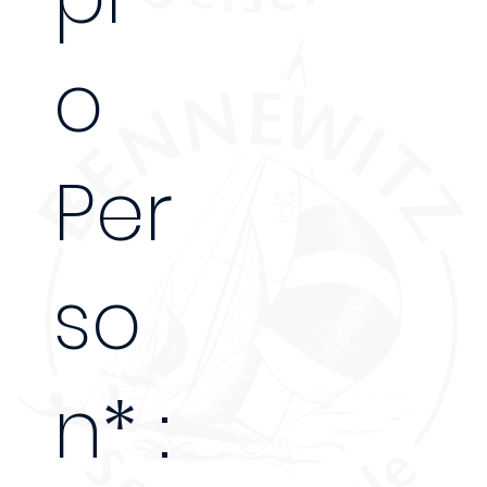
o
Per
so
n* :
295€