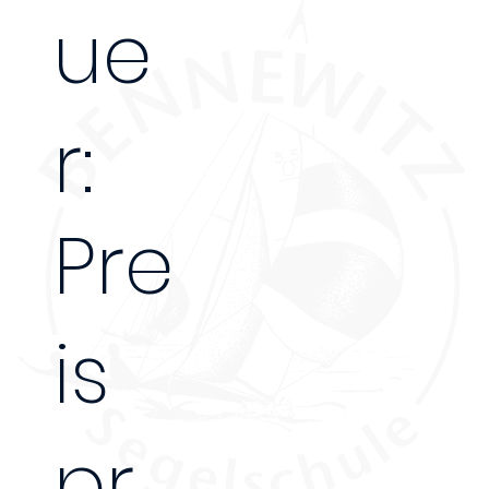
ue
r:
Pre
is
5 Tage
pr