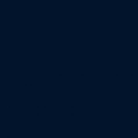
SEGELSCHULE
BENNEWITZ
Heiligenhaf
n an der