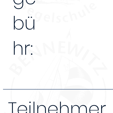
bü
hr:
Teilnehmer