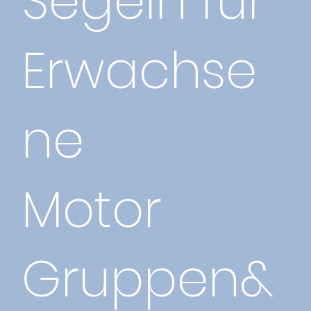
Segeln für
Erwachse
ne
Motor
Gruppen&