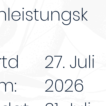
enleistungsk
rtd
27. Juli
m:
2026