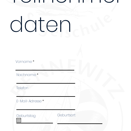
daten
Bei Anmeldung mehrerer Personen, bitte das Fo
Teilnehmer ausfüllen. Danke!
Vorname
Nachname
Telefon
45 €
E-Mail-Adresse
Geburtsort
Geburtstag