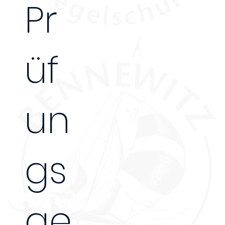
Pr
üf
un
gs
45 €
ge