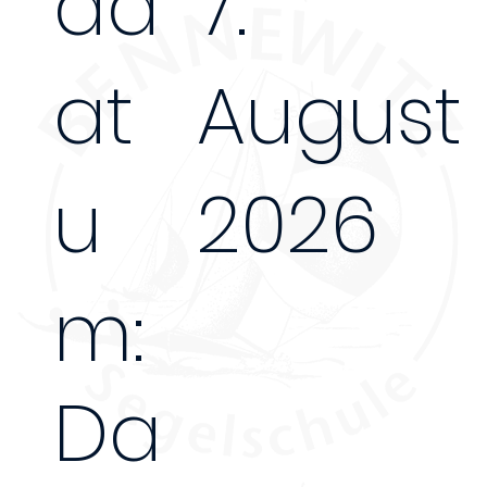
dd
7.
at
August
u
2026
m:
Da