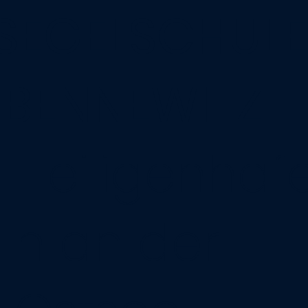
SEGELSCHULE
BENNEWITZ
Heiligenhaf
n an der