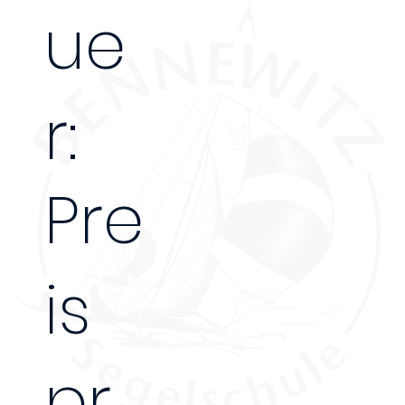
ue
r:
Pre
is
5 Tage
pr