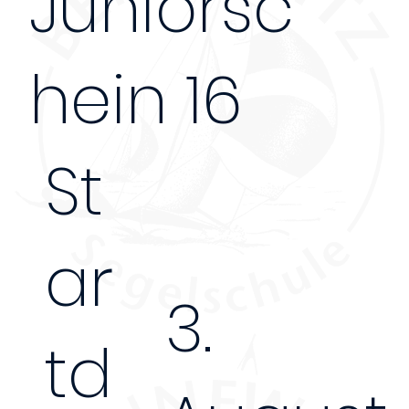
Juniorsc
hein 16
St
ar
3.
td