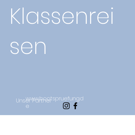
Klassenrei
sen
www.bootspruefung.d
Unser Partner
e