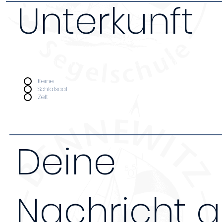
Unterkunft
Da wir nur über begrenzten Platz verfügen bi
Unterkunft nur Leuten an, die an ganztägige
teilnehmen. Kosten pro Nacht (Schlafsaal 12€,
Unterkunft
*
Keine
Schlafsaal
Zelt
Deine
Nachricht 