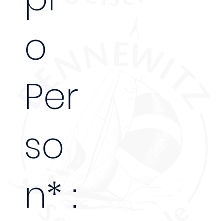
o
Per
so
n* :
285€