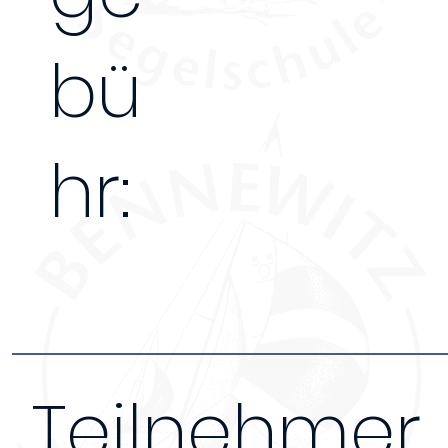
bü
hr:
Teilnehmer