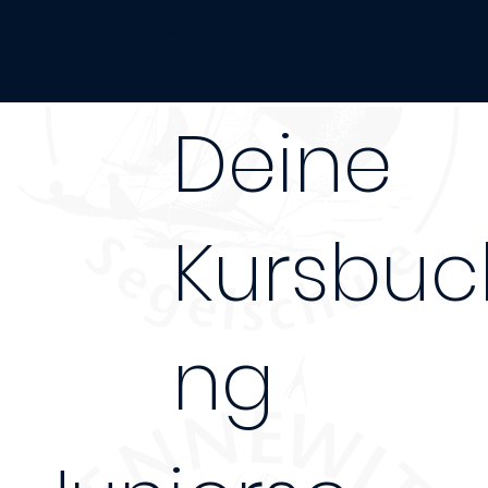
Ostsee
Deine
Kursbuc
ng