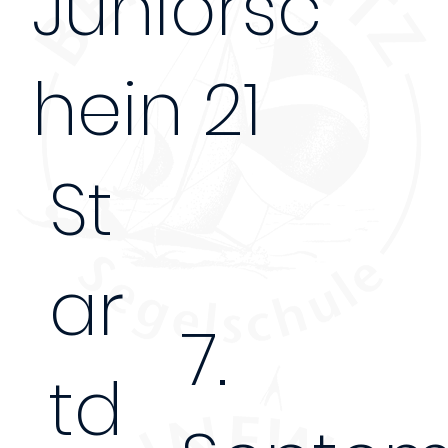
Juniorsc
hein 21
St
ar
7.
td