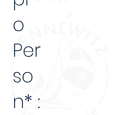
o
Per
so
n* :
285€