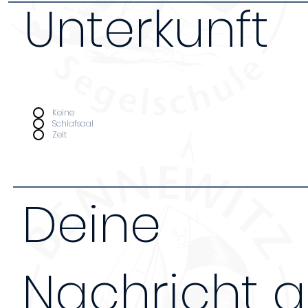
Unterkunft
Da wir nur über begrenzten Platz verfügen bi
Unterkunft nur Leuten an, die an ganztägige
teilnehmen. Kosten pro Nacht (Schlafsaal 12€,
Unterkunft
*
Keine
Schlafsaal
Zelt
Deine
Nachricht 