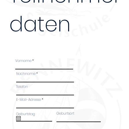
daten
Bei Anmeldung mehrerer Personen, bitte das Fo
Teilnehmer ausfüllen. Danke!
Vorname
Nachname
Telefon
45 €
E-Mail-Adresse
Geburtsort
Geburtstag