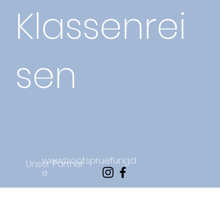
Klassenrei
sen
www.bootspruefung.d
Unser Partner
e