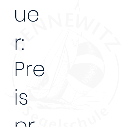
ue
r:
Pre
is
5 Tage
pr