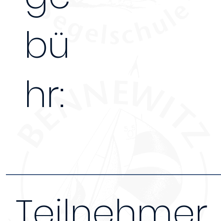
bü
hr:
Teilnehmer