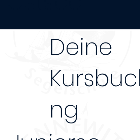
Ostsee
Deine
Kursbuc
ng