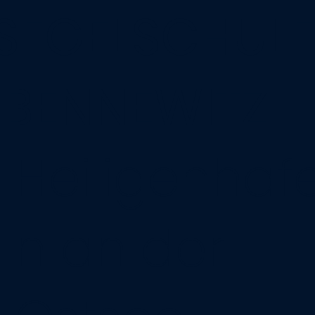
SEGELSCHULE
BENNEWITZ
Heiligenhaf
n an der