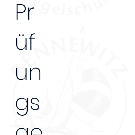
Pr
üf
un
gs
45 €
ge