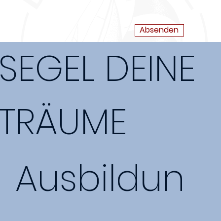
Absenden
SEGEL DEINE
TRÄUME
Ausbildun