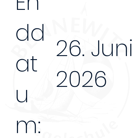
En
dd
26. Juni
at
2026
u
m: