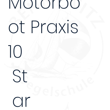
Motorbo
ot Praxis
10
St
ar