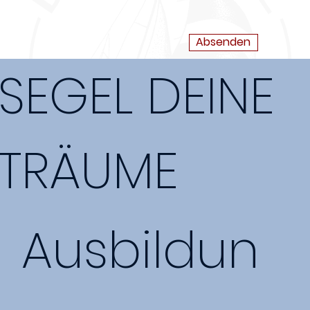
Absenden
SEGEL DEINE
TRÄUME
Ausbildun