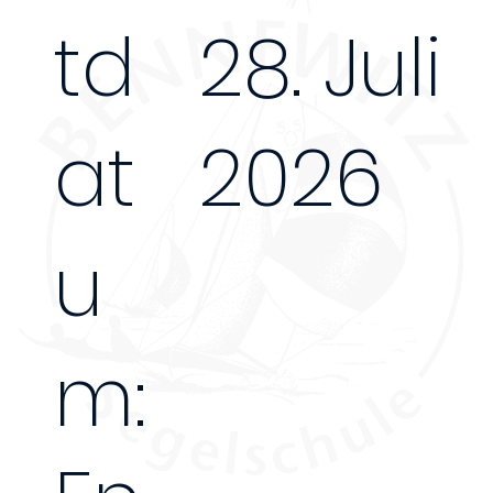
td
28. Juli
at
2026
u
m: