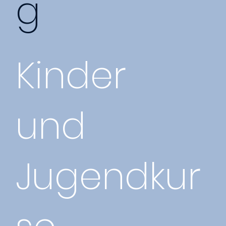
g
Kinder
und
Jugendkur