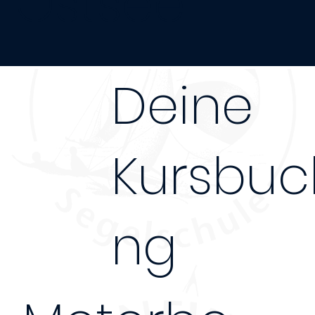
Ostsee
Deine
Kursbuc
ng