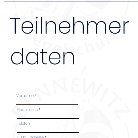
Teilnehmer
daten
Bei Anmeldung mehrerer Personen, bitte das Fo
Teilnehmer ausfüllen. Danke!
Vorname
Nachname
Telefon
-
E-Mail-Adresse