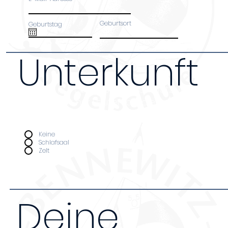
Geburtsort
Geburtstag
Unterkunft
Da wir nur über begrenzten Platz verfügen bi
Unterkunft nur Leuten an, die an ganztägige
teilnehmen. Kosten pro Nacht (Schlafsaal 12€,
Unterkunft
*
Keine
Schlafsaal
Zelt
Deine