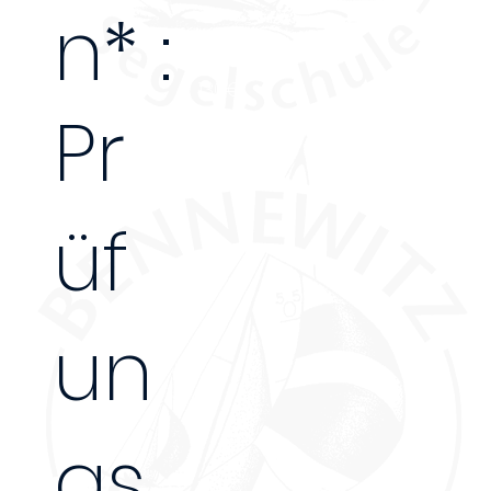
n* :
130€
Pr
üf
un
gs
-