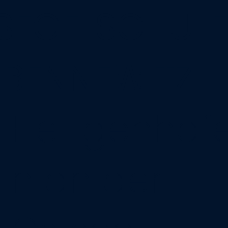
SEGELSCHULE
BENNEWITZ
Heiligenhaf
n an der