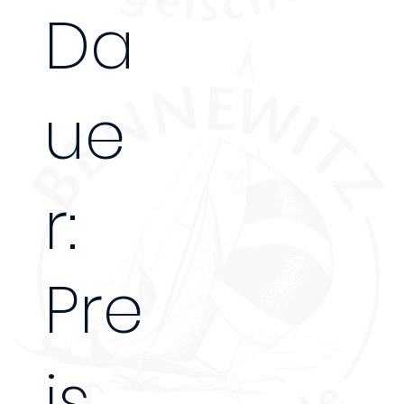
Da
ue
r:
Pre
is