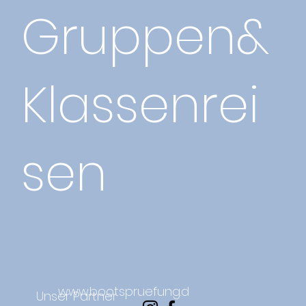
Gruppen&
Klassenrei
sen
www.bootspruefung.d
Unser Partner