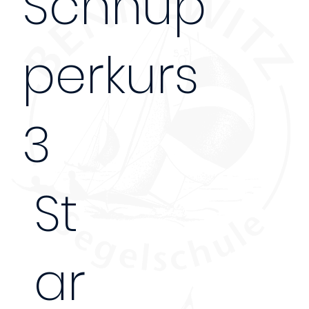
Schnup
perkurs
3
St
ar