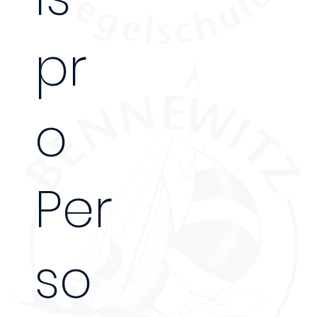
2 Tage
pr
o
Per
so