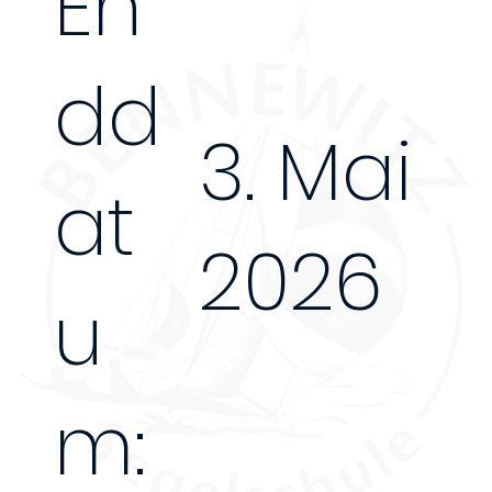
En
dd
3. Mai
at
2026
u
m: