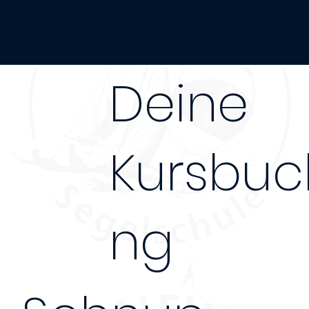
Ostsee
Deine
Kursbuc
ng