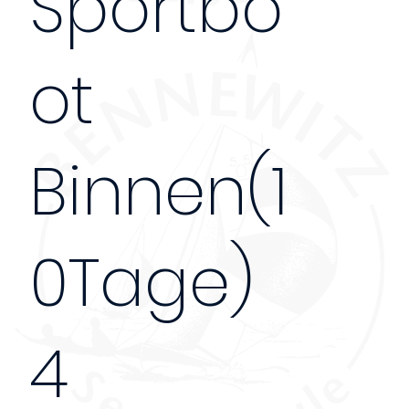
Sportbo
ot
Binnen(1
0Tage)
4