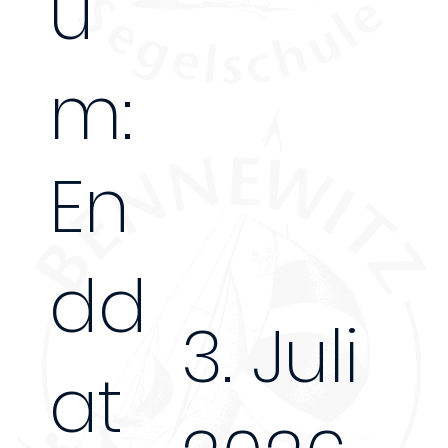
u
m:
En
dd
3. Juli
at