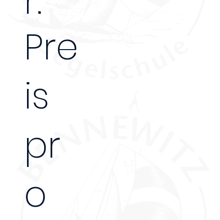
r:
Pre
is
10 Tage
pr
o