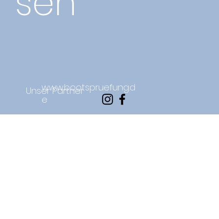
sen
www.bootspruefung.d
Unser Partner
e