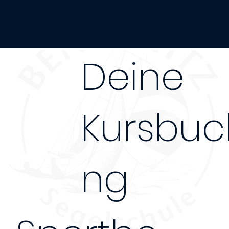
Ostsee
Deine
Kursbuc
ng