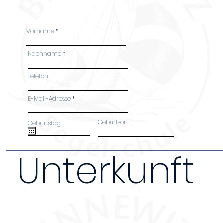
Bei Anmeldung mehrerer Personen, bitte das Fo
Teilnehmer ausfüllen. Danke!
Vorname
Nachname
Telefon
siehe PA Kiel
E-Mail-Adresse
Geburtsort
Geburtstag
Unterkunft
Da wir nur über begrenzten Platz verfügen bi
Unterkunft nur Leuten an, die an ganztägige
teilnehmen. Kosten pro Nacht (Schlafsaal 12€,