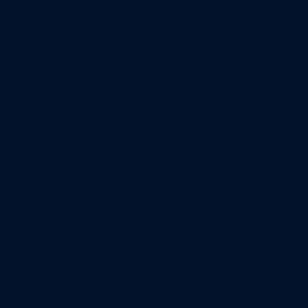
SEGELSCHULE
BENNEWITZ
Heiligenhaf
n an der