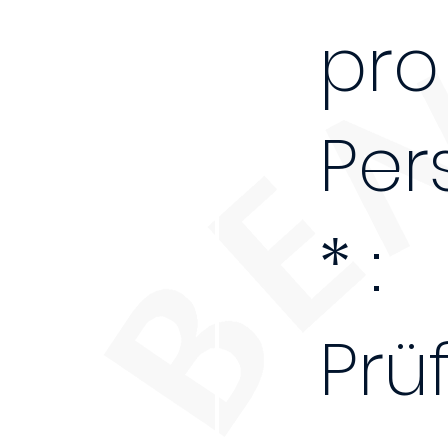
pro
Per
* :
Prü