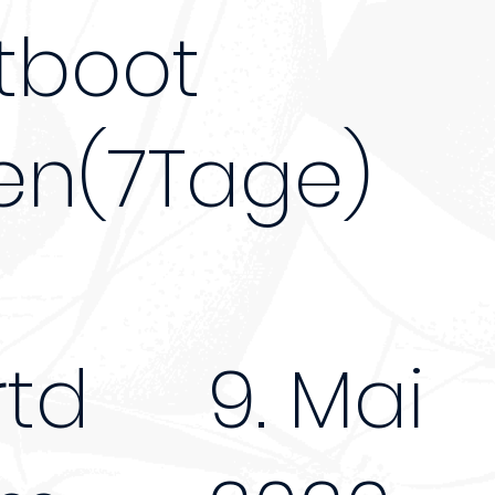
tboot
en(7Tage)
rtd
9. Mai