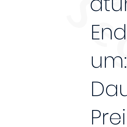
atu
End
um:
Dau
Prei