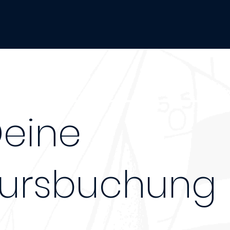
eine
ursbuchung