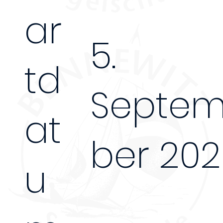
ar
5.
td
Septe
at
ber 20
u