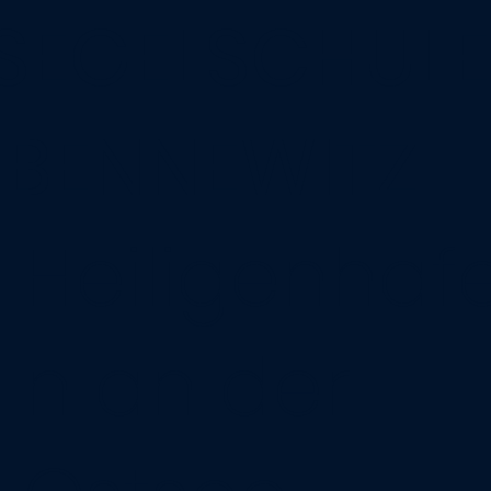
SEGELSCHULE
BENNEWITZ
Heiligenhaf
n an der