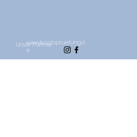
www.bootspruefung.d
Unser Partner
e