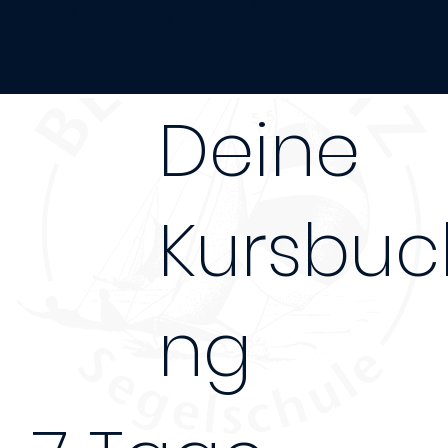
Ostsee
Deine
Kursbuc
ng