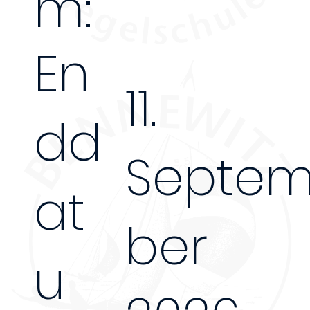
m:
En
11.
dd
Septe
at
ber
u