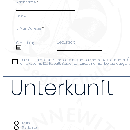
Nachname
Telefon
siehe PA Kiel
E-Mail-Adresse
Geburtsort
Geburtstag
Du bist in der Ausbildung oder meldest deine ganze Familie an 
erhälst somit 10% Rabatt. Studentenkurse sind hier bereits ausg
Unterkunft
Da wir nur über begrenzten Platz verfügen bi
Unterkunft nur Leuten an, die an ganztägige
teilnehmen. Kosten pro Nacht (Schlafsaal 14€,
Unterkunft
*
Keine
Schlafsaal