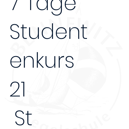
7 Tage
Student
enkurs
21
St