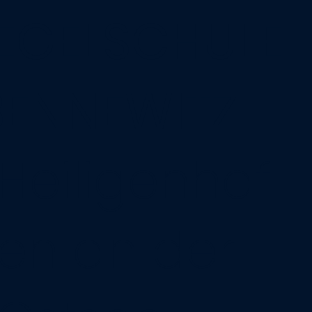
EGELSCHULE
ENNEWITZ
Heiligenhaf
en an der