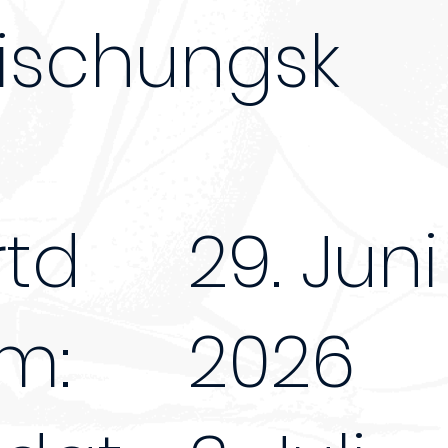
rischungsk
rtd
29. Juni
m:
2026