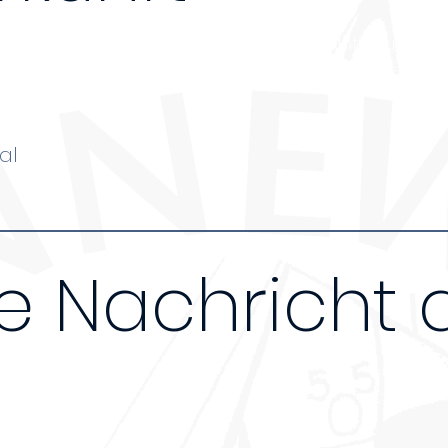
renzten Platz verfügen bieten wir die Unterkunft nu
teilnehmen. Kosten pro Nacht (Schlafsaal 14€, Zelt
al
e Nachricht 