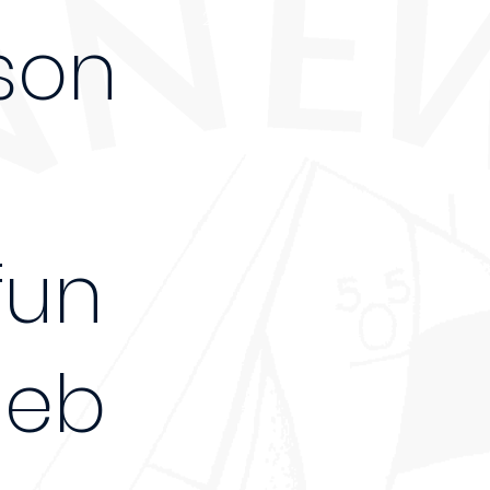
250€
son
fun
geb
-