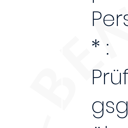
Per
* :
Prü
gs