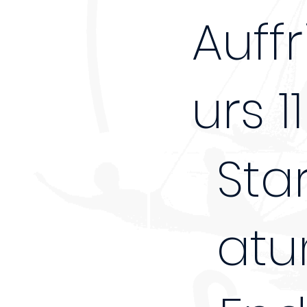
Auff
urs 11
Sta
atu