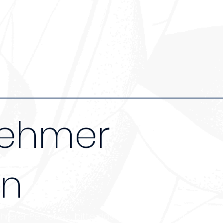
nehmer
en
erer Personen, bitte das Formular für jeden Teilne