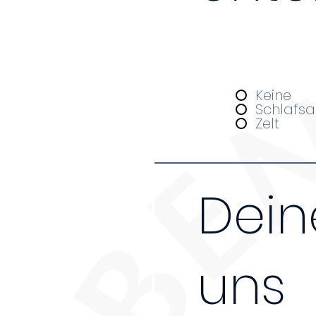
Da wir nur über beg
ganztägigen Kursen 
Unterkunft
*
Keine
Schlafsa
Zelt
Dein
uns