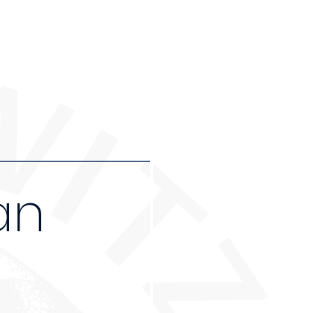
r Leuten an, die an
 12€)
an