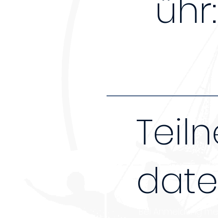
ühr:
Teil
dat
Bei Anmeldung mehr