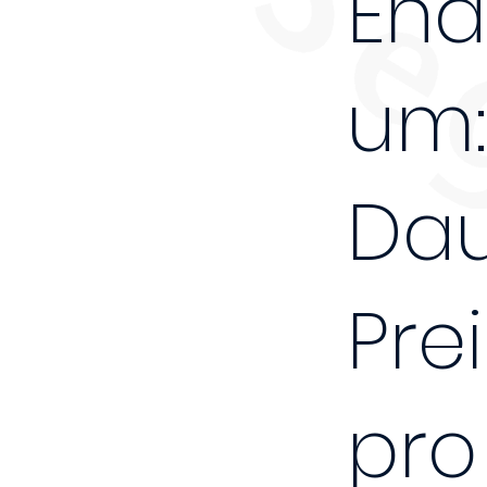
End
um:
Dau
Prei
pro