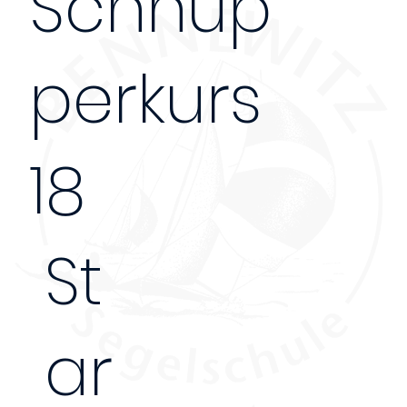
Schnup
perkurs
18
St
ar