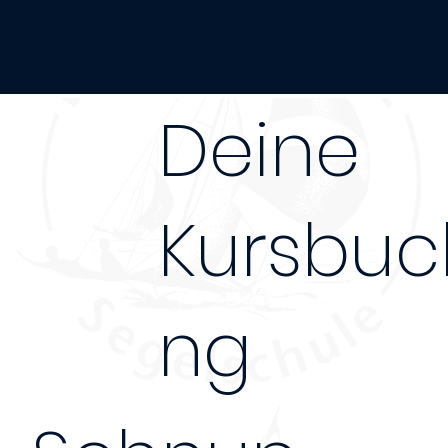
Ostsee
Deine
Kursbuc
ng