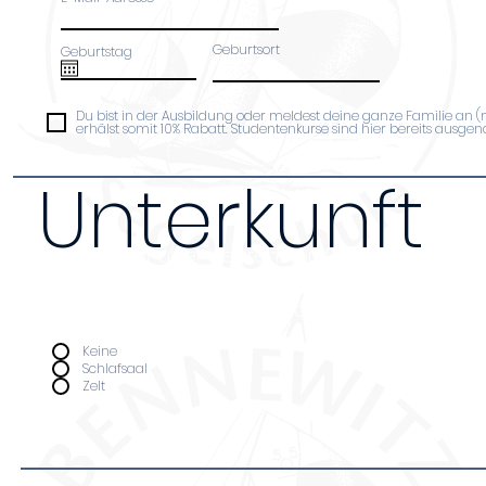
Geburtsort
Geburtstag
Du bist in der Ausbildung oder meldest deine ganze Familie an 
erhälst somit 10% Rabatt. Studentenkurse sind hier bereits ausg
Unterkunft
Da wir nur über begrenzten Platz verfügen bi
Unterkunft nur Leuten an, die an ganztägige
teilnehmen. Kosten pro Nacht (Schlafsaal 14€,
Unterkunft
*
Keine
Schlafsaal
Zelt