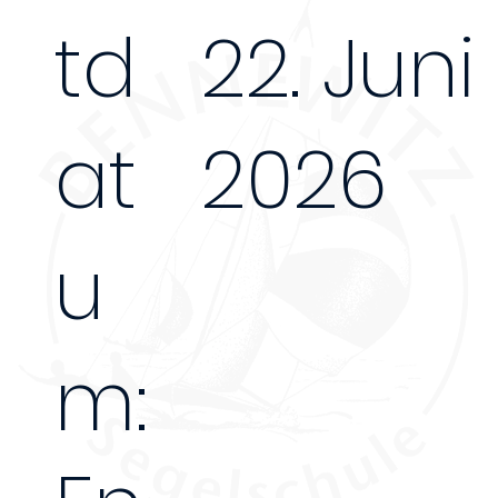
td
22. Juni
at
2026
u
m: