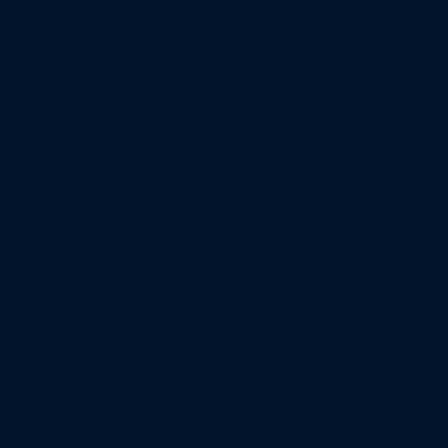
SEGELSCHULE
BENNEWITZ
Heiligenhaf
n an der