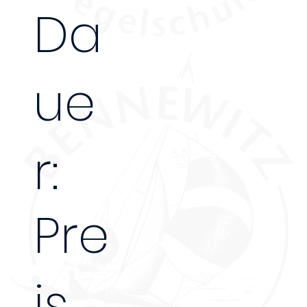
Da
ue
r:
Pre
is