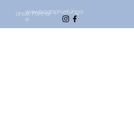
www.bootspruefung.d
Unser Partner
e