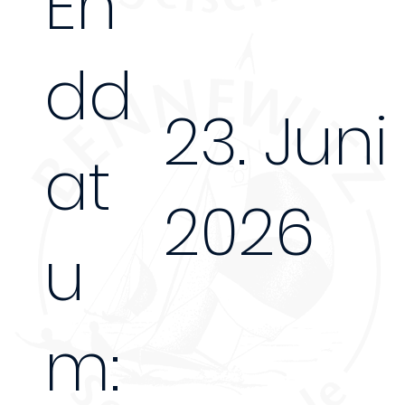
En
dd
23. Juni
at
2026
u
m: