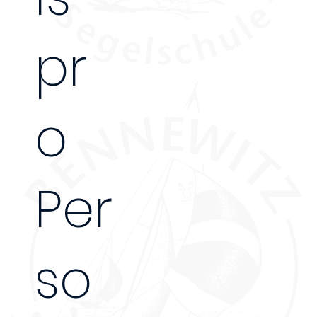
2 Tage
pr
o
Per
so