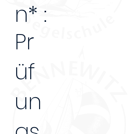
n* :
130€
Pr
üf
un
gs
-