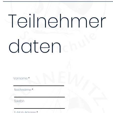
Teilnehmer
daten
Bei Anmeldung mehrerer Personen, bitte das Fo
Teilnehmer ausfüllen. Danke!
Vorname
Nachname
Telefon
-
E-Mail-Adresse