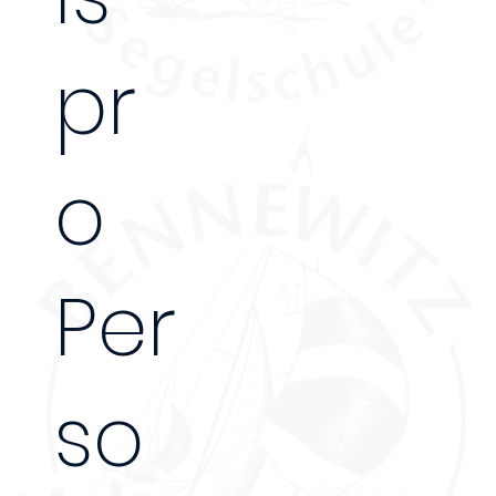
2 Tage
pr
o
Per
so