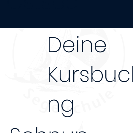
Ostsee
Deine
Kursbuc
ng