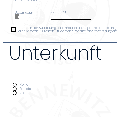
Geburtsort
Geburtstag
Du bist in der Ausbildung oder meldest deine ganze Familie an 
erhälst somit 10% Rabatt. Studentenkurse sind hier bereits ausg
Unterkunft
Da wir nur über begrenzten Platz verfügen bi
Unterkunft nur Leuten an, die an ganztägige
teilnehmen. Kosten pro Nacht (Schlafsaal 14€,
Unterkunft
*
Keine
Schlafsaal
Zelt