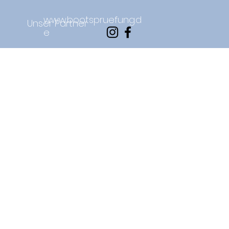
www.bootspruefung.d
Unser Partner
e