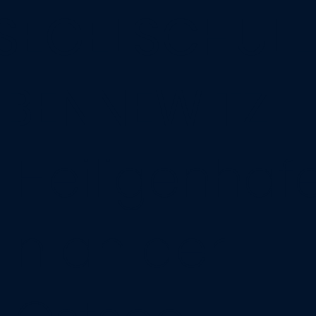
SEGELSCHULE
BENNEWITZ
Heiligenhaf
n an der