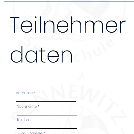
Teilnehmer
daten
Bei Anmeldung mehrerer Personen, bitte das Fo
Teilnehmer ausfüllen. Danke!
Vorname
Nachname
Telefon
-
E-Mail-Adresse