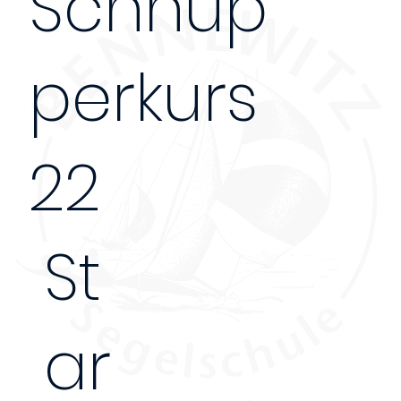
Schnup
perkurs
22
St
ar