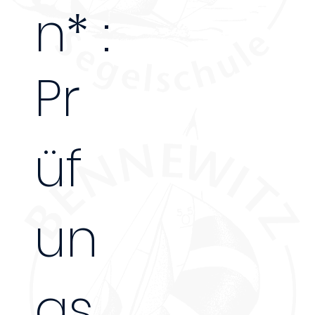
n* :
130€
Pr
üf
un
gs
-