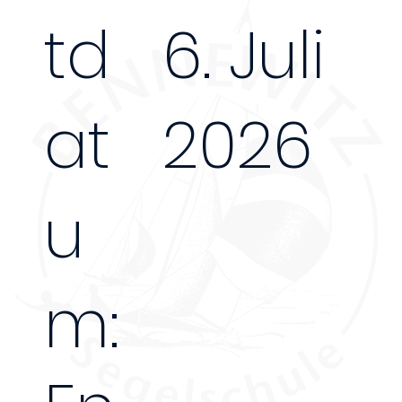
td
6. Juli
at
2026
u
m: