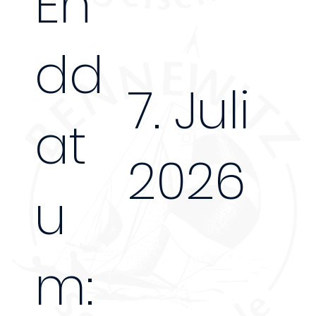
En
dd
7. Juli
at
2026
u
m: