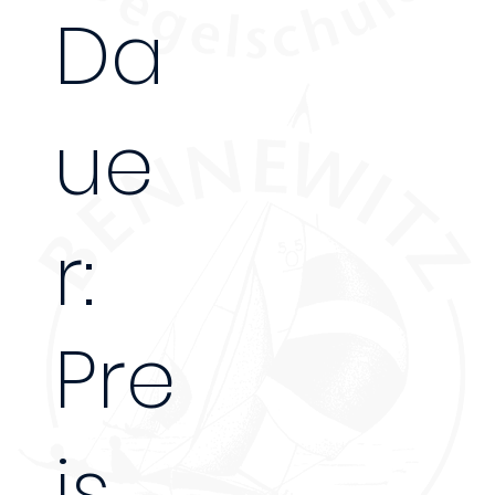
Da
ue
r:
Pre
is