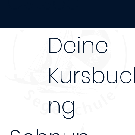
Ostsee
Deine
Kursbuc
ng