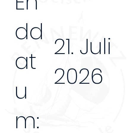
En
dd
21. Juli
at
2026
u
m: