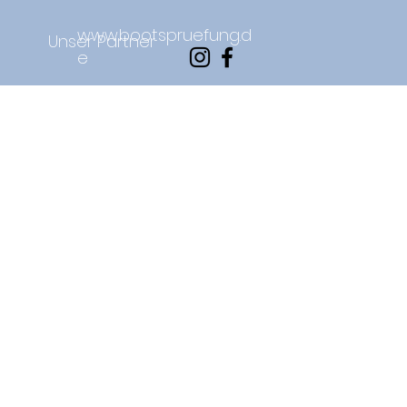
www.bootspruefung.d
Unser Partner
e