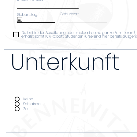
Geburtsort
Geburtstag
Du bist in der Ausbildung oder meldest deine ganze Familie an 
erhälst somit 10% Rabatt. Studentenkurse sind hier bereits ausg
Unterkunft
Da wir nur über begrenzten Platz verfügen bi
Unterkunft nur Leuten an, die an ganztägige
teilnehmen. Kosten pro Nacht (Schlafsaal 14€,
Unterkunft
*
Keine
Schlafsaal
Zelt