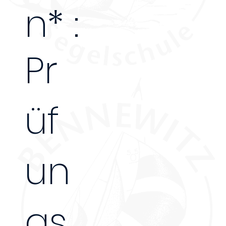
n* :
130€
Pr
üf
un
gs
-