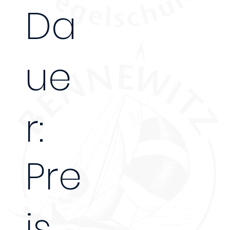
Da
ue
r:
Pre
is