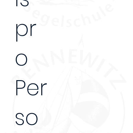
2 Tage
pr
o
Per
so