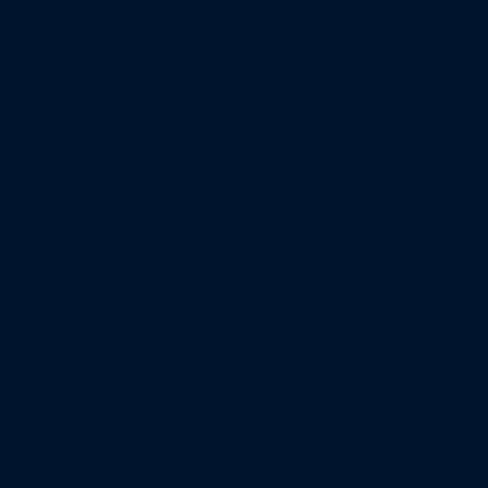
SEGELSCHULE
BENNEWITZ
Heiligenhaf
n an der