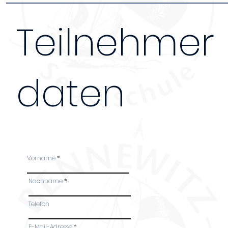
Teilnehmer
daten
Bei Anmeldung mehrerer Personen, bitte das Fo
Teilnehmer ausfüllen. Danke!
Vorname
Nachname
Telefon
-
E-Mail-Adresse