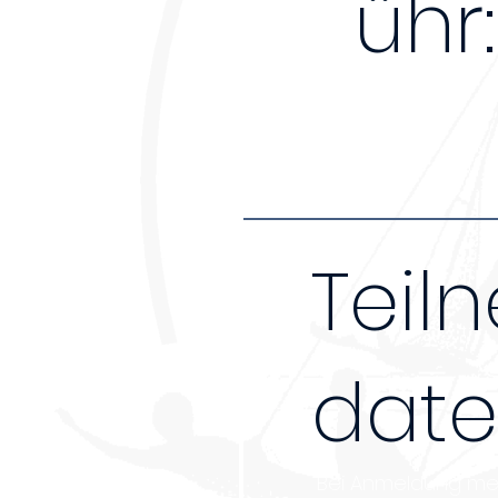
ühr:
Teil
dat
Bei Anmeldung mehr