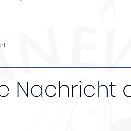
renzten Platz verfügen bieten wir die Unterkunft nu
teilnehmen. Kosten pro Nacht (Schlafsaal 14€, Zelt
al
e Nachricht 