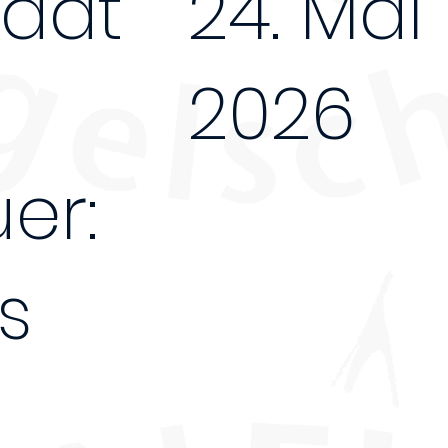
dat
24. Mai
2026
er:
2 Tage
s