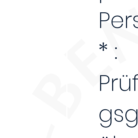
Per
* :
Prü
gs