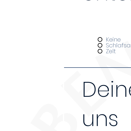
Da wir nur über beg
ganztägigen Kursen 
Unterkunft
*
Keine
Schlafsa
Zelt
Dein
uns