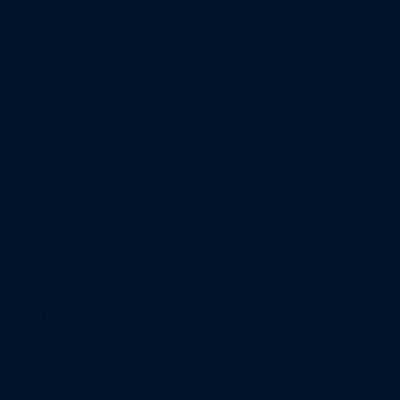
EGELSCHULE
ENNEWITZ
Heiligenhaf
en an der