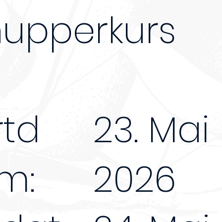
upperkurs
rtd
23. Mai
m:
2026