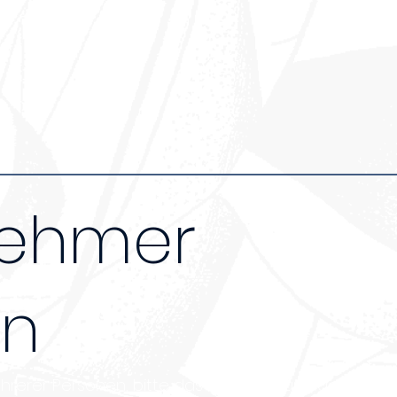
nehmer
en
erer Personen, bitte das Formular für jeden Teilne