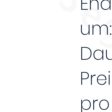
End
um:
Dau
Prei
pro