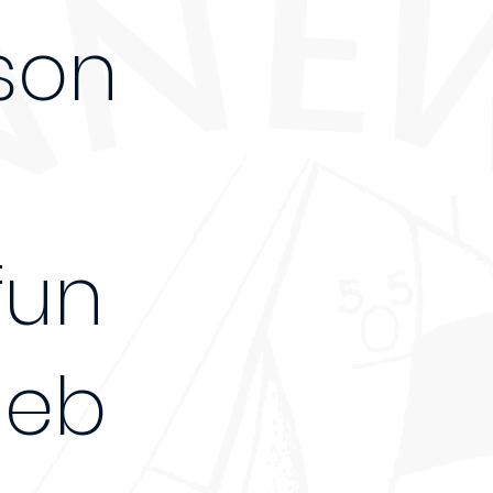
130€
son
fun
geb
-