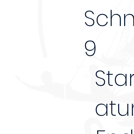
Schn
9
Sta
atu