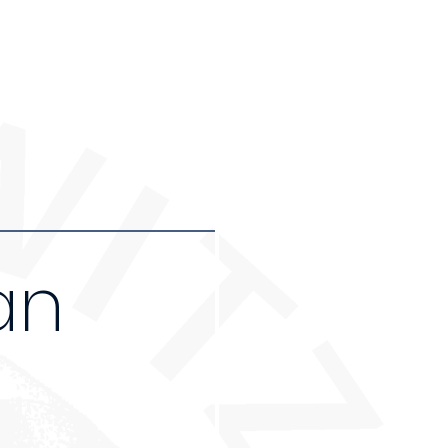
r Leuten an, die an
 12€)
an