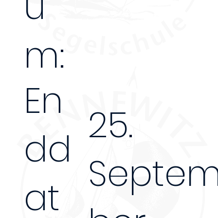
u
m:
En
25.
dd
Septe
at