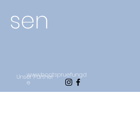
sen
www.bootspruefung.d
Unser Partner
e