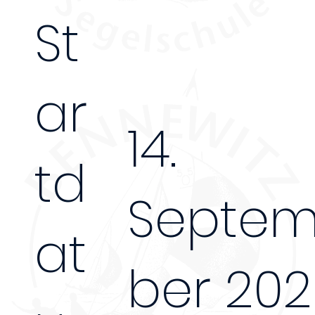
St
ar
14.
td
Septe
at
ber 20