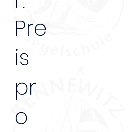
r:
Pre
is
10 Tage
pr
o