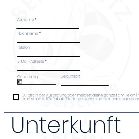
Bei Anmeldung mehrerer Personen, bitte das Fo
Teilnehmer ausfüllen. Danke!
Vorname
Nachname
Telefon
siehe PA Kiel
E-Mail-Adresse
Geburtsort
Geburtstag
Du bist in der Ausbildung oder meldest deine ganze Familie an 
erhälst somit 10% Rabatt. Studentenkurse sind hier bereits ausg
Unterkunft
Da wir nur über begrenzten Platz verfügen bi