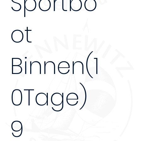
Sportbo
ot
Binnen(1
0Tage)
9