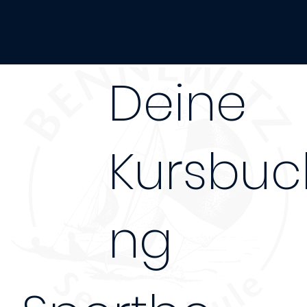
Ostsee
Deine
Kursbuc
ng