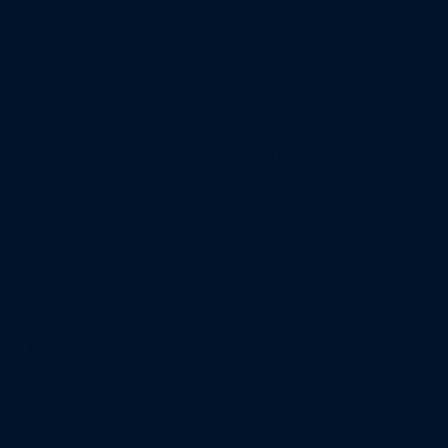
SEGELSCHULE
BENNEWITZ
Heiligenhaf
n an der