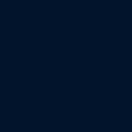
SEGELSCHULE
BENNEWITZ
Heiligenhaf
n an der