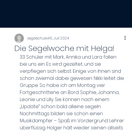
Ostsee
segelschule4
5. Juli 2024
Die Segelwoche mit Helga!
33 Schüler mit Mark, Annika und Lara fallen 
bei uns ein. Es wird gezeltet, und sie 
verpflegen sich selbst. Einige von ihnen sind 
schon zweimal dabei gewesen. Nikki leitet die 
Gruppe. So habe ich am Montag vier 
Fortgeschrittene an Bord: Sophie, Johanna, 
Leonie und Lilly. Sie können nach einem 
„Update“ schon bald alleine segeln. 
Nachmittags bilden sie schon einen 
Musikdampfer – Spaß im Vordergrund. Lehrer 
überflüssig. Holger hält wieder seinen allseits 