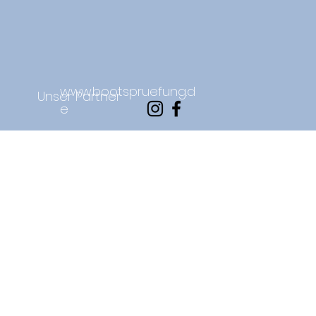
www.bootspruefung.d
Unser Partner
e