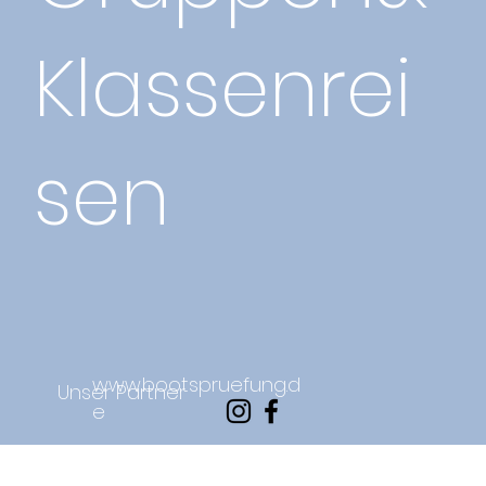
Klassenrei
sen
www.bootspruefung.d
Unser Partner
e