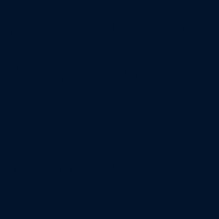
SEGELSCHULE
BENNEWITZ
Heiligenhaf
n an der