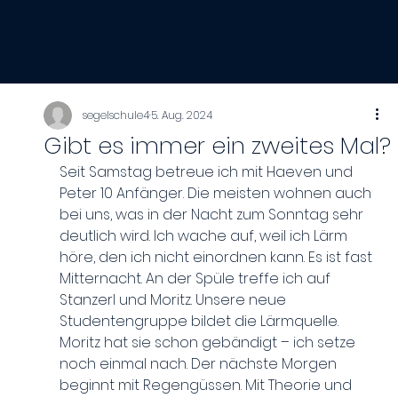
Ostsee
segelschule4
5. Aug. 2024
Gibt es immer ein zweites Mal?
Seit Samstag betreue ich mit Haeven und 
Peter 10 Anfänger. Die meisten wohnen auch 
bei uns, was in der Nacht zum Sonntag sehr 
deutlich wird. Ich wache auf, weil ich Lärm 
höre, den ich nicht einordnen kann. Es ist fast 
Mitternacht. An der Spüle treffe ich auf 
Stanzerl und Moritz. Unsere neue 
Studentengruppe bildet die Lärmquelle. 
Moritz hat sie schon gebändigt – ich setze 
noch einmal nach. Der nächste Morgen 
beginnt mit Regengüssen. Mit Theorie und 